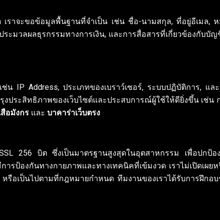
เราจะขอข้อมูลพื้นฐานที่จำเป็น เช่น ชื่อ-นามสกุล, ที่อยู่อีเม
รประมวลผลธุรกรรมทางการเงิน, และการสื่อสารที่เกี่ยวข้องกับบัญ
 เช่น IP Address, ประเภทของเบราว์เซอร์, ระบบปฏิบัติการ, และช่
งประสิทธิภาพของเว็บไซต์และประสบการณ์ผู้ใช้ให้ดียิ่งขึ้น เช่น
เสือมังกร
และ
บาคาร่าเว็บตรง
SSL 256 บิต ซึ่งเป็นมาตรฐานสูงสุดในอุตสาหกรรม เพื่อปกป้อง
และมีการป้องกันทางกายภาพและทางเทคนิคที่เข้มงวด เราไม่เปิดเผย
 หรือเป็นไปตามที่กฎหมายกำหนด ทีมงานของเราได้รับการฝึกอบรมอ