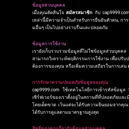
ข้อมูลส่วนบุคคล
เมื่อคุณตัดสินใจ
สมัครสมาชิก
กับ cap9999.com 
เหล่านี้มีความจำเป็นสำหรับการยืนยันตัวตน, กา
มอื่นๆ เป็นไปอย่างราบรื่นและปลอดภัย
ข้อมูลการใช้งาน
เรายังเก็บรวบรวมข้อมูลที่ไม่ใช่ข้อมูลส่วนบุคคล
สามารถวิเคราะห์พฤติกรรมการใช้งาน เพื่อปรับปรุ
ต้องการของคุณ หรือเพิ่มความเสถียรในการเล่น
การรักษาความปลอดภัยข้อมูลของคุณ
cap9999.com ใช้เทคโนโลยีการเข้ารหัสข้อมูล 
เซิร์ฟเวอร์ของเราตั้งอยู่ในสถานที่ที่ปลอดภัย
โดยเด็ดขาด เว้นแต่จะได้รับความยินยอมจากคุณ
ได้รับการดูแลตามมาตรฐานสูงสุด
สิทธิของคุณเกี่ยวกับข้อมูลส่วนบุคคล